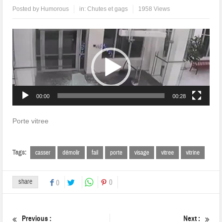
Posted by
Humorous
in:
Chutes et gags
1958 Views
Lecteur
vidéo
00:00
00:28
Porte vitree
Tags:
casser
démolir
fail
porte
visage
vitree
vitrine
share
0
0
Previous :
Next :