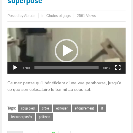
superposé
Posted by
Abrutis
in:
Chutes et gags
2591 Views
Lecteur
vidéo
00:00
00:59
Ce mec pense qu’il bénéficiant d’une vue penthouse, jusqu’à
ce que son colocataire le bannit au sous-sol.
Tags:
coup pied
drôle
échouer
effondrement
lit
lits superposés
polisson