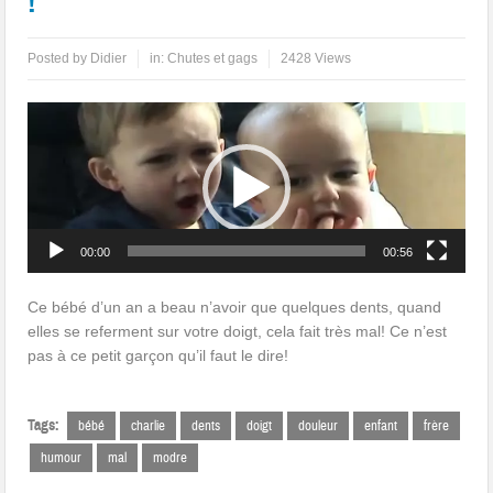
!
Posted by
Didier
in:
Chutes et gags
2428 Views
Lecteur
vidéo
00:00
00:56
Ce bébé d’un an a beau n’avoir que quelques dents, quand
elles se referment sur votre doigt, cela fait très mal! Ce n’est
pas à ce petit garçon qu’il faut le dire!
Tags:
bébé
charlie
dents
doigt
douleur
enfant
frère
humour
mal
modre