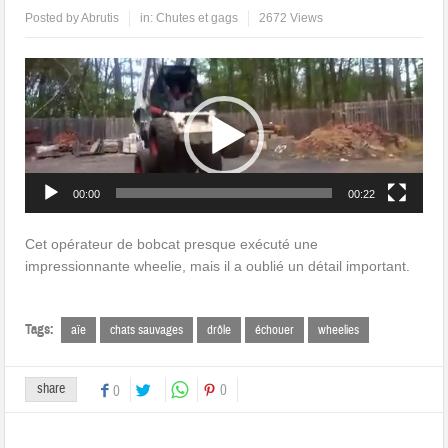
Posted by
Abrutis
in:
Chutes et gags
2672 Views
Lecteur
vidéo
00:00
00:22
Cet opérateur de bobcat presque exécuté une
impressionnante wheelie, mais il a oublié un détail important.
Tags:
aïe
chats sauvages
drôle
échouer
wheelies
share
0
0