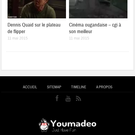
Dennis Quaid sur le plateau
Cinéma ougandaise – cgi à
de flipper
son meilleur
11 mai 2015
11 mai 2015
ACCUEIL
SITEMAP
TIMELINE
A PROPOS