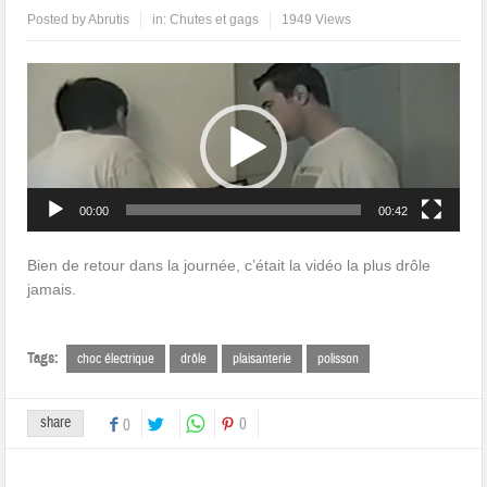
Posted by
Abrutis
in:
Chutes et gags
1949 Views
Lecteur
vidéo
00:00
00:42
Bien de retour dans la journée, c’était la vidéo la plus drôle
jamais.
Tags:
choc électrique
drôle
plaisanterie
polisson
share
0
0