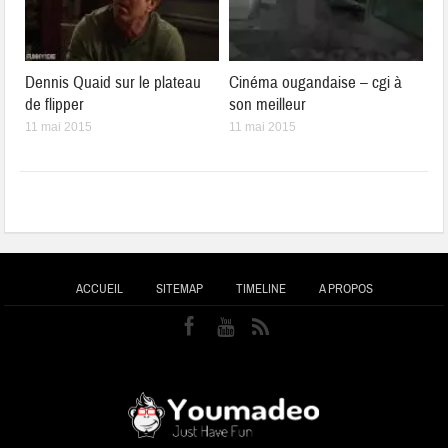
Dennis Quaid sur le plateau
Cinéma ougandaise – cgi à
de flipper
son meilleur
11 mai 2015
11 mai 2015
ACCUEIL
SITEMAP
TIMELINE
A PROPOS