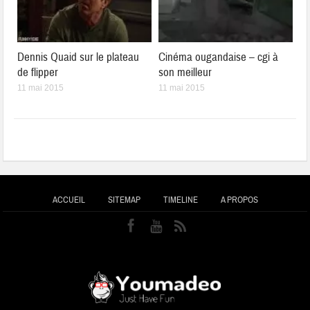
Dennis Quaid sur le plateau
Cinéma ougandaise – cgi à
de flipper
son meilleur
11 mai 2015
11 mai 2015
ACCUEIL
SITEMAP
TIMELINE
A PROPOS