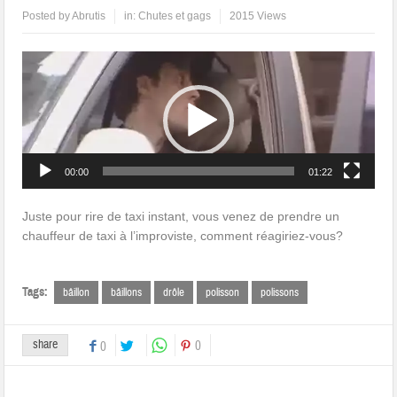
Posted by
Abrutis
in:
Chutes et gags
2015 Views
Lecteur
vidéo
00:00
01:22
Juste pour rire de taxi instant, vous venez de prendre un
chauffeur de taxi à l’improviste, comment réagiriez-vous?
Tags:
bâillon
bâillons
drôle
polisson
polissons
share
0
0