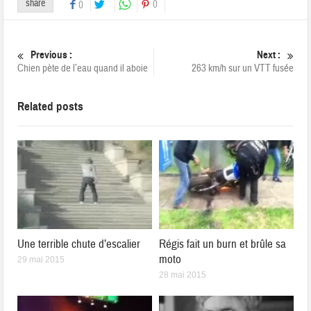
share
0
0
Previous :
Next :
Chien pète de l’eau quand il aboie
263 km/h sur un VTT fusée
Related posts
Une terrible chute d’escalier
Régis fait un burn et brûle sa
moto
29 mai 2015
28 mai 2015