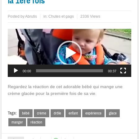
la 1ère fois
Posted by
Abrutis
in:
Chutes et gags
2336 Views
Lecteur
vidéo
00:00
00:37
Regardez la réaction de cet adorable bébé qui mange une
crème glacée pour la première fois de sa vie.
Tags:
bébé
crème
drôle
enfant
expérience
glace
manger
réaction