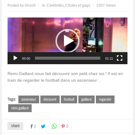
Posted by
Gnzo9
in:
Célébrités
,
Chutes et gags
2307 Views
Lecteur
vidéo
00:00
01:11
Remi Gaillard nous fait découvrir son petit chez soi ! Il est en
train de regarder le football dans un ascenseur…
Tags:
ascenseur
découvrir
football
gaillard
regarder
rémi gaillard
share
0
0