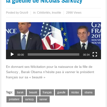
la gueulle de Nicolas Sarkozy
Posted by
Gnzo9
in:
Célébrités
,
Insolite
2998 Views
Lecteur
vidéo
00:00
00:34
En donnant ses félicitation pour la naissance de la fille de
Sarkozy , Barak Obama n’hésite pas à vanner le président
français sur sa « beauté »
Tags:
barak
beauté
français
gueulle
nicolas
obama
président
sarkozy
vanner