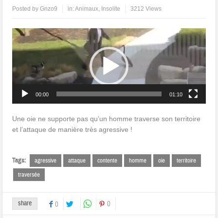
Posted by
Gnzo9
in:
Animaux
,
Insolite
3212 Views
Lecteur
vidéo
00:00
01:10
Une oie ne supporte pas qu’un homme traverse son territoire
et l’attaque de manière très agressive !
Tags:
agressive
attaque
contente
homme
oie
territoire
traversée
share
0
0