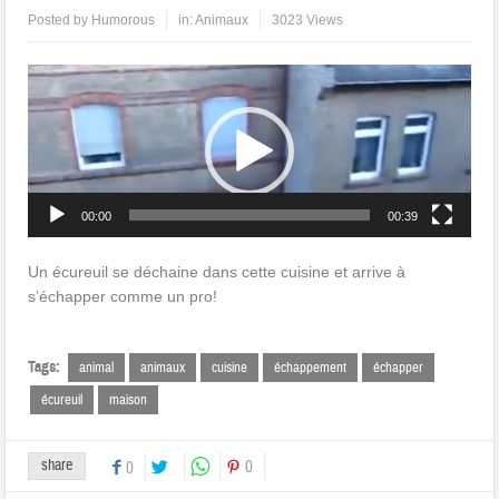
Posted by
Humorous
in:
Animaux
3023 Views
Lecteur
vidéo
00:00
00:39
Un écureuil se déchaine dans cette cuisine et arrive à
s’échapper comme un pro!
Tags:
animal
animaux
cuisine
échappement
échapper
écureuil
maison
share
0
0