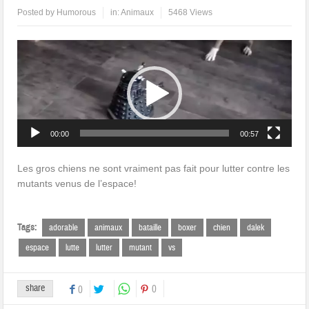
Posted by
Humorous
in:
Animaux
5468 Views
Lecteur
vidéo
00:00
00:57
Les gros chiens ne sont vraiment pas fait pour lutter contre les
mutants venus de l’espace!
Tags:
adorable
animaux
bataille
boxer
chien
dalek
espace
lutte
lutter
mutant
vs
share
0
0