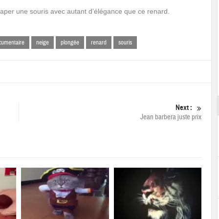
raper une souris avec autant d’élégance que ce renard.
cumentaire
neige
plongée
renard
souris
Next :
Jean barbera juste prix