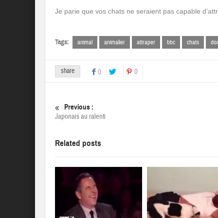
Je parie que vos chats ne seraient pas capable d’att
Tags:
animal
animalier
attraper
bbc
chats
do
share
0
0
Previous :
Japonais au ralenti
Related posts