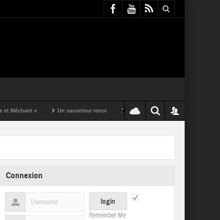
nt »
Un sauveteur renoi
Un puching ball pas comme les autres
Connexion
Remember Me