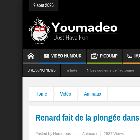
9 août 2026
VIDÉO HUMOUR
PICDUMP
IM
BREAKING NEWS
s
La fête des couleurs en Inde
Les couleurs de l’automne
Rappe
Home
Vidéo
Animaux
Renard fait de la plongée dans
Posted by
Humorous
in:
Animaux
2937 Views