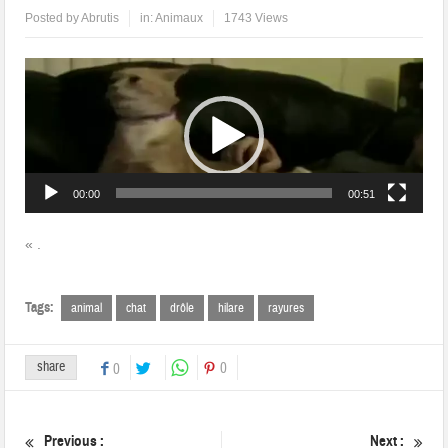
Posted by
Abrutis
in:
Animaux
1743 Views
Lecteur
vidéo
00:00
00:51
« .
Tags:
animal
chat
drôle
hilare
rayures
share
0
0
Previous :
Next :