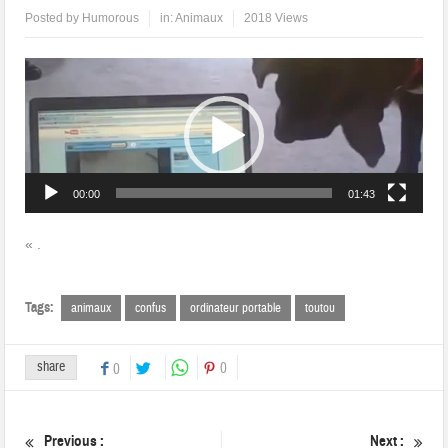
Posted by
Humorous
in:
Animaux
2018 Views
Lecteur
vidéo
00:00
01:43
« .
Tags:
animaux
confus
ordinateur portable
toutou
share
0
0
Previous :
Next :