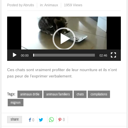
Posted by
Abrutis
in:
Animaux
1959 Views
Lecteur
vidéo
00:00
02:46
Ces chats sont vraiment profiter de leur nourriture et ils n’ont
pas peur de l’exprimer verbalement.
Tags:
animaux drôle
animaux familiers
chats
compilations
mignon
share
0
0