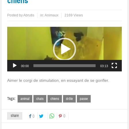
chiens
Posted by
Abrutis
in:
Animaux
2169 Views
Lecteur
vidéo
00:00
03:13
Aimer le corgi de stimulation, en essayant de se gonfler.
Tags:
animal
chats
chiens
drôle
passe
share
0
0