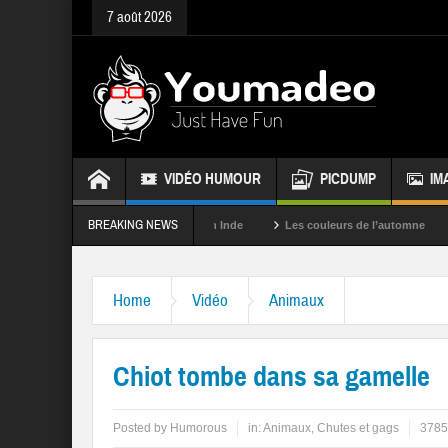
7 août 2026
VIDÉO HUMOUR
PICDUMP
IM
BREAKING NEWS
La fête des couleurs en Inde
Les couleurs de l’automne
Rappele
Home
Vidéo
Animaux
Chiot tombe dans sa gamelle
Posted by
Humorous
in:
Animaux
,
Chutes et gags
3785