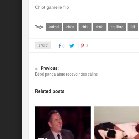
Chiot gamelle flip
Tags:
animal
chien
chiot
drôle
équilibre
fail
share
0
0
Previous :
Bébé panda aime recevoir des câlins
Related posts