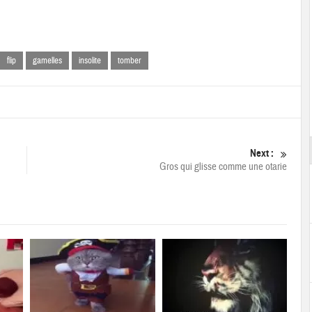
flip
gamelles
insolite
tomber
Next :
Gros qui glisse comme une otarie