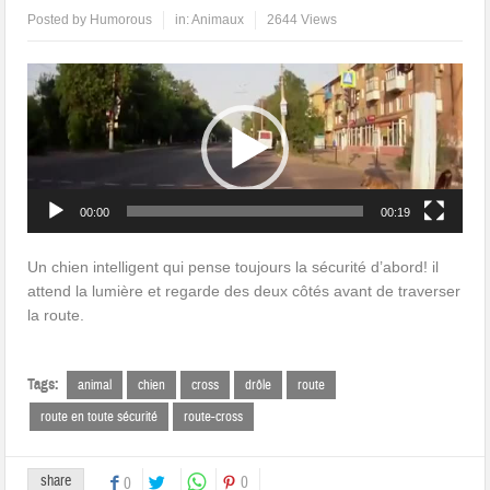
Posted by
Humorous
in:
Animaux
2644 Views
Lecteur
vidéo
00:00
00:19
Un chien intelligent qui pense toujours la sécurité d’abord! il
attend la lumière et regarde des deux côtés avant de traverser
la route.
Tags:
animal
chien
cross
drôle
route
route en toute sécurité
route-cross
share
0
0