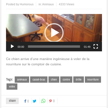
Posted by
Humorous
in:
Animaux
4333 Views
Lecteur
vidéo
00:00
01:49
Ce chien arrive d’une manière ingénieuse à voler de la
nourriture sur le comptoir de cuisine.
Tags:
animaux
cassé-bras
chien
contre
drôle
nourriture
volée
share
0
0