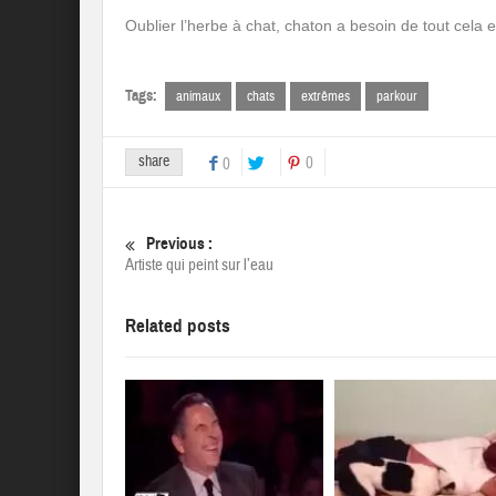
Oublier l’herbe à chat, chaton a besoin de tout cela es
Tags:
animaux
chats
extrêmes
parkour
share
0
0
Previous :
Artiste qui peint sur l’eau
Related posts