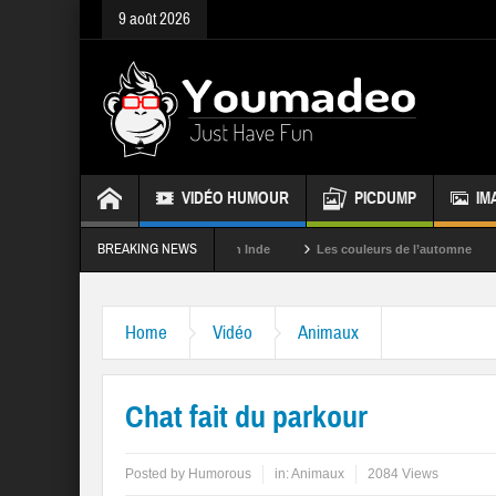
9 août 2026
VIDÉO HUMOUR
PICDUMP
IM
BREAKING NEWS
La fête des couleurs en Inde
Les couleurs de l’automne
Rappele
Home
Vidéo
Animaux
Chat fait du parkour
Posted by
Humorous
in:
Animaux
2084 Views