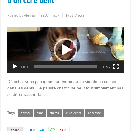
d’un cure-dent
Posted by
Abrutis
in:
Animaux
1702 Views
Lecteur
vidéo
00:00
00:55
Détestez-vous pas quand un morceau de viande se coince
dans les dents. Ce pauvre chaton ne peut tout simplement pas
se débarrasser de lui.
Tags:
animal
chat
chaton
cure-dents
nécessité
share
0