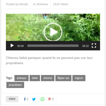
Posted by
Abrutis
in:
Animaux
1916 Views
Lecteur
vidéo
00:00
00:22
Chèvres bébé paniquer quand ils ne peuvent pas voir leur
propriétaire.
Tags:
animaux
bébé
chèvres
flipper-out
mignon
propriétaire
share
0
0