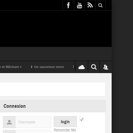
nt »
Un sauveteur renoi
Un puching ball pas comme les autres
Connexion
Remember Me