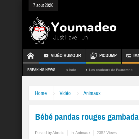
7 août 2026
VIDÉO HUMOUR
PICDUMP
IM
BREAKING NEWS
La fête des couleurs en Inde
Les couleurs de l’automne
Rappel
Home
Vidéo
Animaux
Bébé pandas rouges gambadan
Posted by
Abrutis
in:
Animaux
2352 Views