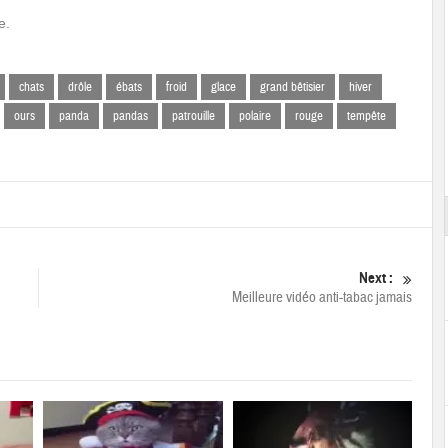
e.
chats
drôle
ébats
froid
glace
grand bêtisier
hiver
ours
panda
pandas
patrouille
polaire
rouge
tempête
Next :
Meilleure vidéo anti-tabac jamais