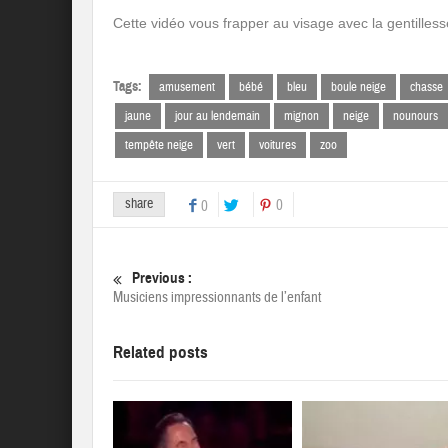
Cette vidéo vous frapper au visage avec la gentilless
Tags:
amusement
bébé
bleu
boule neige
chasse
jaune
jour au lendemain
mignon
neige
nounours
tempête neige
vert
voitures
zoo
share
0
0
Previous :
Musiciens impressionnants de l’enfant
Related posts