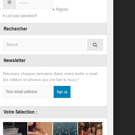
Register
Lost your password?
Rechercher
Newsletter
Recevez chaque semaine dans votre boite e-mail
les vidéos et photos qui ont fait le buzz !
Votre Sélection :