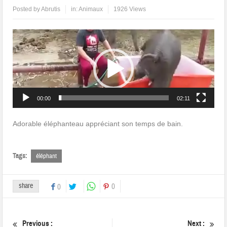
Posted by
Abrutis
in:
Animaux
1926 Views
Lecteur
vidéo
00:00
02:11
Adorable éléphanteau appréciant son temps de bain.
Tags:
éléphant
share
0
0
Previous :
Next :