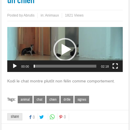
un chien
Posted by
Abrutis
in:
Animaux
1821 Views
Lecteur
vidéo
00:00
02:18
Kodi le chat montre plutôt non félin comme comportement.
Tags:
animal
chat
chien
drôle
signes
share
0
0