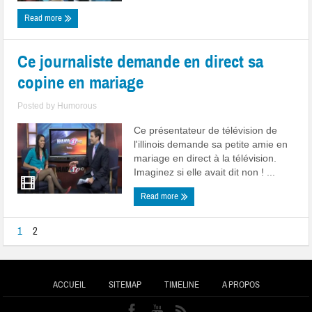
Read more
Ce journaliste demande en direct sa
copine en mariage
Posted by
Humorous
Ce présentateur de télévision de
l'illinois demande sa petite amie en
mariage en direct à la télévision.
Imaginez si elle avait dit non ! ...
Read more
1
2
ACCUEIL
SITEMAP
TIMELINE
A PROPOS