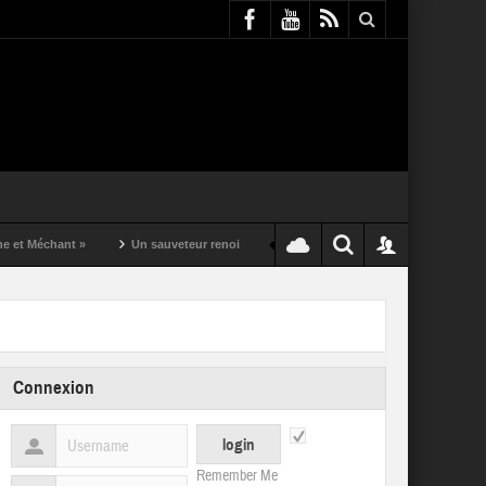
 Méchant »
Un sauveteur renoi
Un puching ball pas comme les autres
Connexion
Remember Me