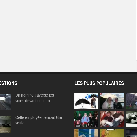
STIONS
LES PLUS POPULAIRES
Un homme traverse les
voies devant un train
Cette employée pensait être
seule