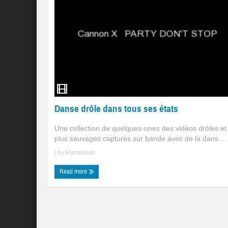
Danse drôle dans tous ses états
Une collection de quelques-unes des vidéos drôles et 
plus sauvages capturés sur bande avec de la dans ...
| by
Humorous
Read more