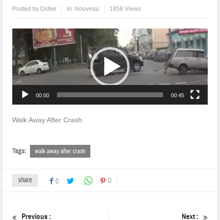
Posted by
Didier
in:
Nouveau
1856 Views
Lecteur
vidéo
00:00
00:45
Walk Away After Crash
Tags:
walk away after crash
share
0
0
Previous :
Next :