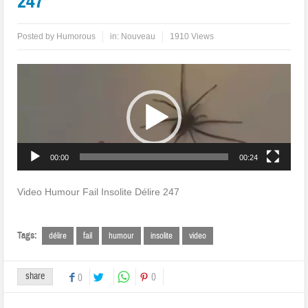
247
Posted by
Humorous
in:
Nouveau
1910 Views
Lecteur
vidéo
00:00
00:24
Video Humour Fail Insolite Délire 247
Tags:
délire
fail
humour
insolite
video
share
0
0