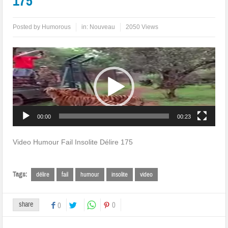
175
Posted by
Humorous
in:
Nouveau
2050 Views
Lecteur
vidéo
00:00
00:23
Video Humour Fail Insolite Délire 175
Tags:
délire
fail
humour
insolite
video
share
0
0