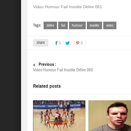
Video Humour Fail Insolite Délire 061
Tags:
délire
fail
humour
insolite
video
share
0
0
Previous :
Video Humour Fail Insolite Délire 060
Related posts