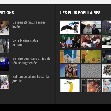
STIONS
LES PLUS POPULAIRES
Dessins géniaux à main
levée
Vivre blague statue,
hilarant!
Se faire peur dans un jeu de
réalité augmentée
Batman se fait mettre sur la
gueule