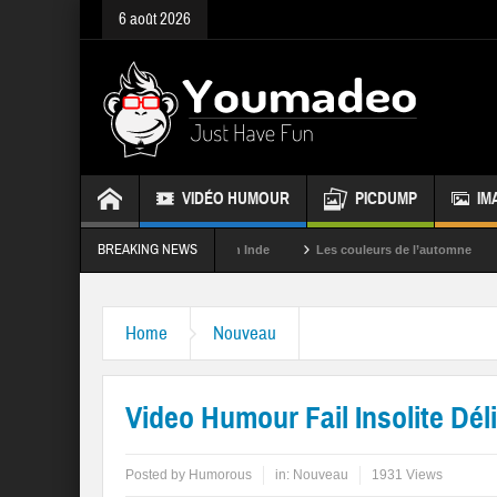
6 août 2026
VIDÉO HUMOUR
PICDUMP
IM
BREAKING NEWS
La fête des couleurs en Inde
Les couleurs de l’automne
Rappel
Home
Nouveau
Video Humour Fail Insolite Dél
Posted by
Humorous
in:
Nouveau
1931 Views