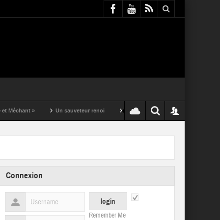
t »
Un sauveteur renoi
Un puching ball pas comme les autres
Connexion
Remember Me