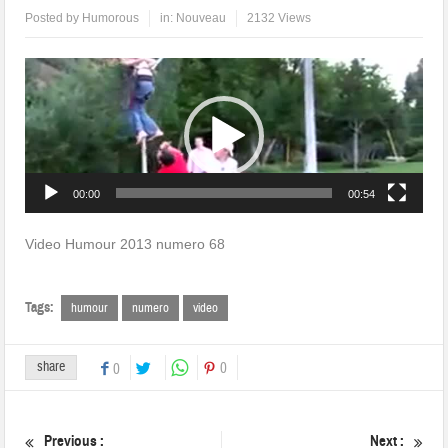
Posted by
Humorous
in:
Nouveau
2132 Views
Lecteur
vidéo
00:00
00:54
Video Humour 2013 numero 68
Tags:
humour
numero
video
share
0
0
Previous :
Next :