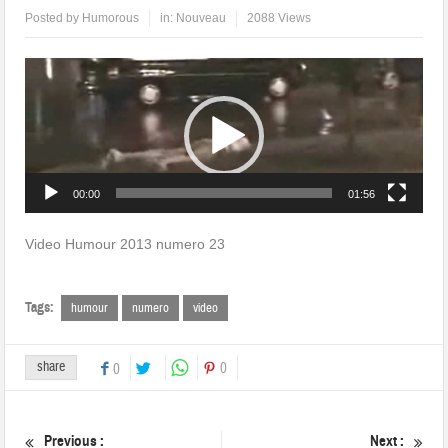
Posted by
Humorous
in:
Nouveau
2088 Views
Lecteur
vidéo
00:00
01:56
Video Humour 2013 numero 23
Tags:
humour
numero
video
share
0
0
Previous :
Next :