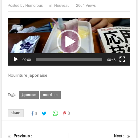
Posted by
Humorous
in:
Nouveau
2664 Views
Lecteur
vidéo
00:00
00:48
Nourriture japonaise
Tags:
japonaise
nourriture
share
0
0
Previous :
Next :