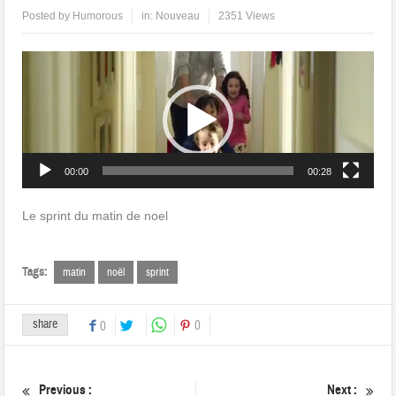
Posted by
Humorous
in:
Nouveau
2351 Views
Lecteur
vidéo
00:00
00:28
Le sprint du matin de noel
Tags:
matin
noël
sprint
share
0
0
Previous :
Next :