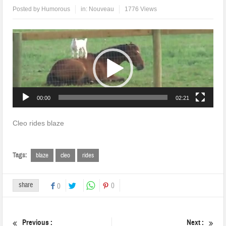
Posted by
Humorous
in:
Nouveau
1776 Views
Lecteur
vidéo
00:00
02:21
Cleo rides blaze
Tags:
blaze
cleo
rides
share
0
0
Previous :
Next :