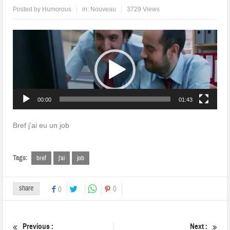
Posted by
Humorous
in:
Nouveau
3729 Views
Lecteur
vidéo
00:00
01:43
Bref j’ai eu un job
Tags:
bref
j'ai
job
share
0
0
Previous :
Next :