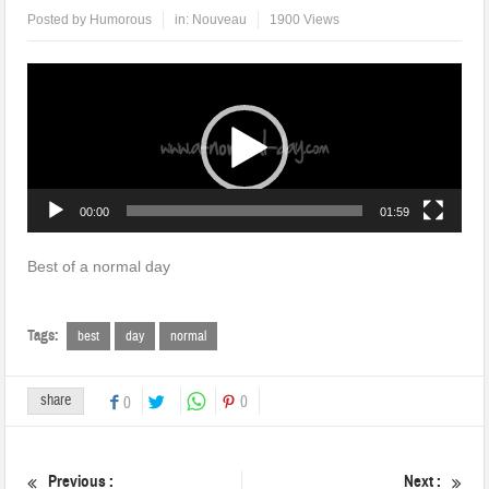
Posted by
Humorous
in:
Nouveau
1900 Views
Lecteur
vidéo
00:00
01:59
Best of a normal day
Tags:
best
day
normal
share
0
0
Previous :
Next :