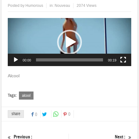
Posted by
Humorous
in:
Nouveau
2074 Views
Lecteur
vidéo
00:00
00:19
Alcool
Tags:
alcool
share
0
0
Previous :
Next :