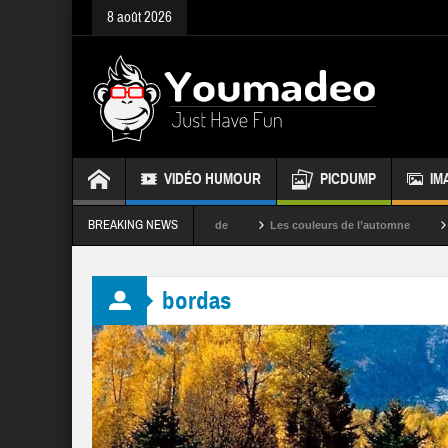
8 août 2026
VIDÉO HUMOUR
PICDUMP
IM
BREAKING NEWS
La fête des couleurs en Inde
Les couleurs de l’automne
Rappelez-v
bordas