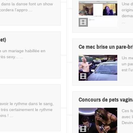
s dans la danse font un show
Une d
cordera l’appro ...
origi
deman
...
et)
Ce mec brise un pare-bri
e un mariage habillée en
rès sexy... ...
Un me
un par
est l’u
Concours de pets vagi
avoir le rythme dans le sang,
 a très certainement le rythme
Ces f
ns ! ...
avec 
Devin