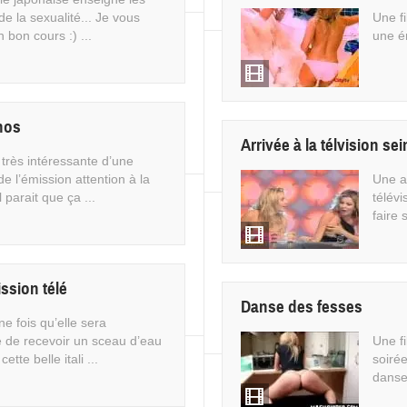
e la sexualité... Je vous
Une fi
 bon cours :) ...
une ém
nos
Arrivée à la télvision se
 très intéressante d’une
e l’émission attention à la
Une an
l parait que ça ...
télévi
faire 
ssion télé
Danse des fesses
e fois qu’elle sera
e de recevoir un sceau d’eau
Une f
cette belle itali ...
soiré
danseu