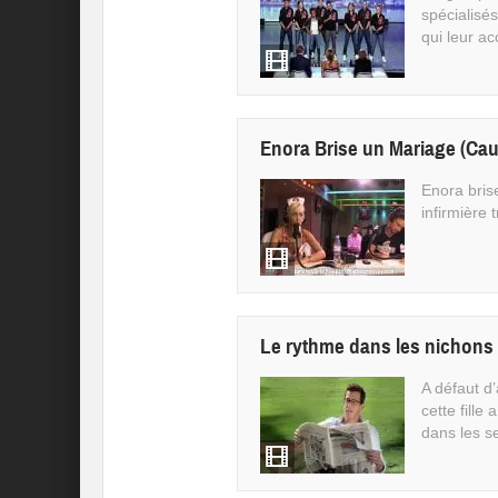
spécialisé
qui leur ac
Enora Brise un Mariage (Cau
Enora bris
infirmière t
Le rythme dans les nichons
A défaut d’
cette fille
dans les sei