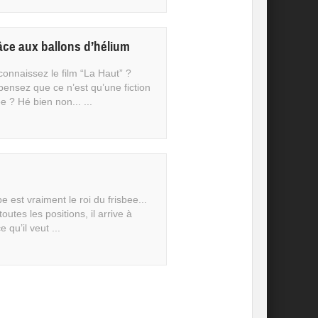
ce aux ballons d’hélium
connaissez le film “La Haut” ?
pensez que ce n’est qu’une fiction
 ? Hé bien non... ...
e est vraiment le roi du frisbee...
outes les positions, il arrive à
e qu’il veut ...