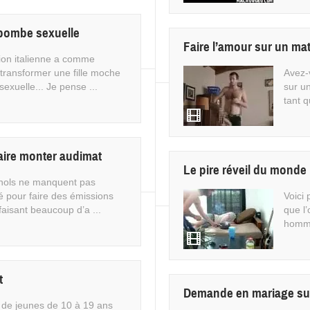
bombe sexuelle
Faire l’amour sur un ma
on italienne a comme
 transformer une fille moche
Avez-
exuelle... Je pense ...
sur u
tant q
aire monter audimat
Le pire réveil du monde
nols ne manquent pas
té pour faire des émissions
Voici 
faisant beaucoup d’a ...
que l’
homme
t
Demande en mariage sur
de jeunes de 10 à 19 ans