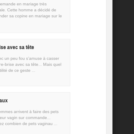
emande en mariage très
nale. Cette homme a décidé de
der sa copine en mariage sur le
se avec sa tête
c un peu fou s’amuse à casser
e-brise avec sa tête... Mais quel
tilité de ce geste ...
naux
emmes arrivent à faire des pets
leur vagin sur commande...
ez combien de pets vaginau ...