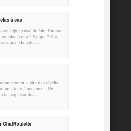
telas à eau
vous déjà essayé de faire l’amour
n matelas à eau ? Sympa ? Oui,
ue vous ne le pétez ...
probablement le pire des réveils
on peut faire à ses amis... Un
 fait exploser des ...
 ChatRoulette