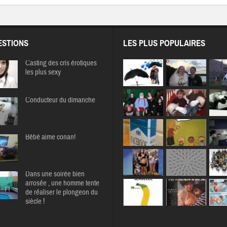
STIONS
LES PLUS POPULAIRES
Casting des cris érotiques
les plus sexy
Conducteur du dimanche
Bébé aime conan!
Dans une soirée bien
arrosée , une homme tente
de réaliser le plongeon du
siècle !