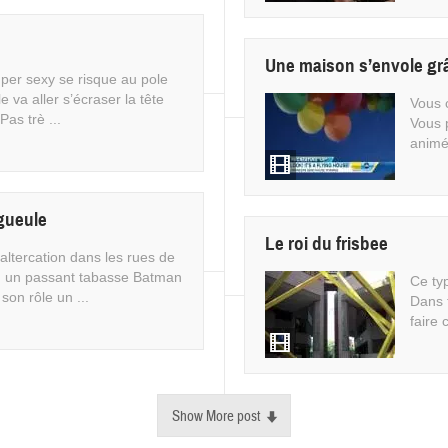
Une maison s’envole grâ
uper sexy se risque au pole
le va aller s’écraser la tête
Vous 
 Pas trè ...
Vous 
animée
 gueule
Le roi du frisbee
altercation dans les rues de
, un passant tabasse Batman
Ce typ
 son rôle un ...
Dans t
faire c
Show More post