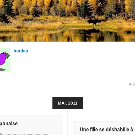
bordas
Arti
MAI, 2011
aponaise
Une fille se déshabille à
ille japonaise enseigne les