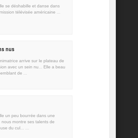
lle se déshabille et danse dans
ission télévisée américaine ...
ins nus
imatrice arrive sur le plateau de
sion avec un sein nu... Elle a beau
semblant de ...
ille un peu bourrée dans une
e nous montre ses talents de
se du cul... ...