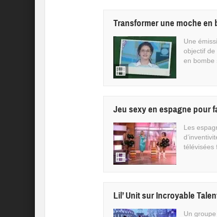
Transformer une moche en 
Une émissi
objectif de
en bombe s
Jeu sexy en espagne pour f
Les espag
d’inventivi
télévisées 
Lil’ Unit sur Incroyable Talen
Un groupe 