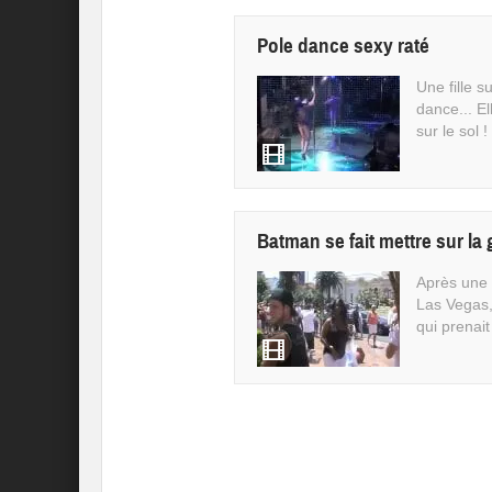
Pole dance sexy raté
Une fille s
dance... El
sur le sol !
Batman se fait mettre sur la
Après une 
Las Vegas
qui prenait