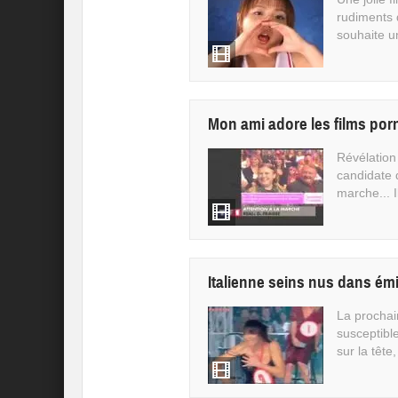
rudiments d
souhaite un
Mon ami adore les films por
Révélation
candidate d
marche... I
Italienne seins nus dans émi
La prochain
susceptibl
sur la tête, 