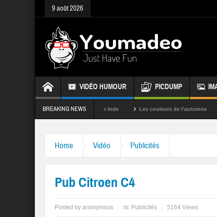
9 août 2026
VIDÉO HUMOUR
PICDUMP
IM
BREAKING NEWS
La fête des couleurs en Inde
Les couleurs de l’automne
Rappel
Home
Vidéo
Publicités
Pub Citroen C4
Posted by
anonymous
in:
Publicités
5164 Views