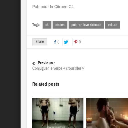
Pub pour la Citroen C4
Tags:
c4
citroen
pub-ren-love-skincare
voiture
share
0
0
Previous :
Conjuguer le verbe « croustiller »
Related posts