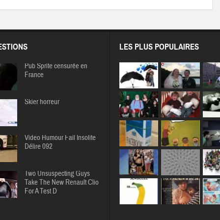
STIONS
LES PLUS POPULAIRES
Pub Sprite censurée en
France
Skier horreur
Video Humour Fail Insolite
Délire 092
Two Unsuspecting Guys
Take The New Renault Clio
For A Test D