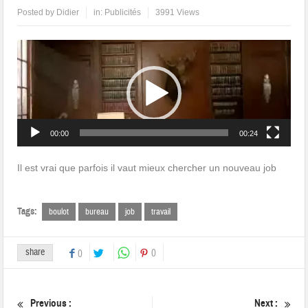
Posted by
Didier
in:
Publicités
3991 Views
Lecteur
vidéo
00:00
00:24
Il est vrai que parfois il vaut mieux chercher un nouveau job
Tags:
boulot
bureau
job
travail
share
0
0
Previous :
Next :