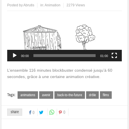
Posted by
Abrutis
in:
Animation
2279 Views
Lecteur
vidéo
00:00
01:00
L’ensemble 116 minutes blockbuster condensé jusqu’à 60
secondes, grâce à une certaine animation créative.
Tags:
animations
avenir
back-to-the-future
drôle
films
share
0
0