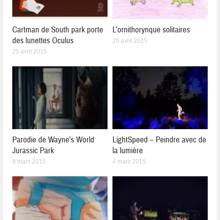
Cartman de South park porte
L’ornithorynque solitaires
des lunettes Oculus
20 avril 2015
25 avril 2015
Parodie de Wayne’s World
LightSpeed – Peindre avec de
Jurassic Park
la lumière
8 mars 2015
4 mars 2015