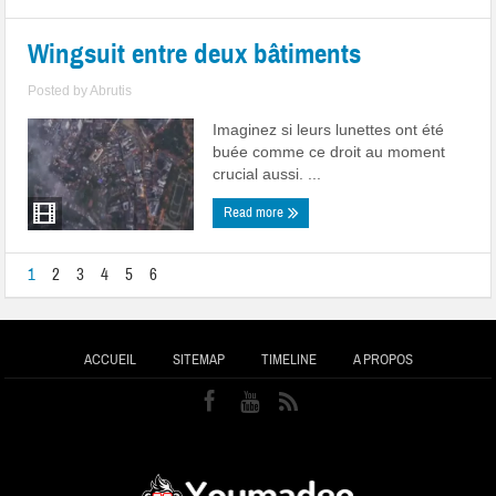
Wingsuit entre deux bâtiments
Posted by
Abrutis
Imaginez si leurs lunettes ont été
buée comme ce droit au moment
crucial aussi. ...
Read more
1
2
3
4
5
6
ACCUEIL
SITEMAP
TIMELINE
A PROPOS