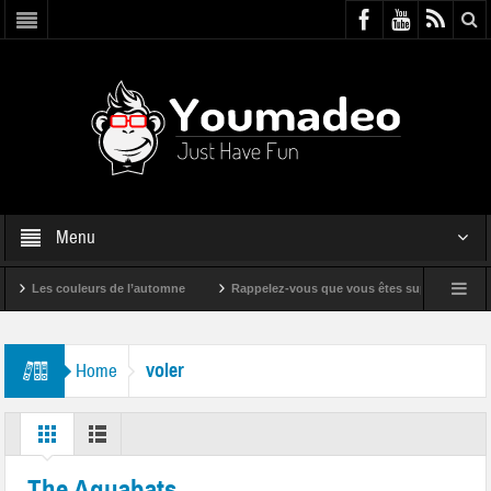
Menu
Les couleurs de l’automne
Rappelez-vous que vous êtes super !
Bande
voler
Home
The Aquabats