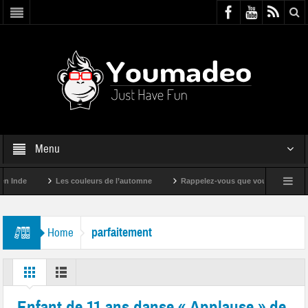
Menu
en Inde
Les couleurs de l’automne
Rappelez-vous que vous êtes super 
parfaitement
Home
Enfant de 11 ans danse « Applause » de