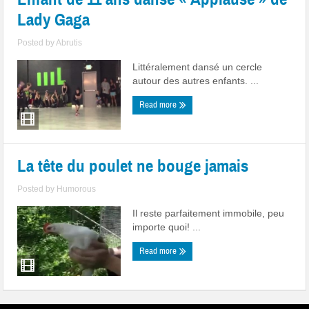
Lady Gaga
Posted by
Abrutis
Littéralement dansé un cercle
autour des autres enfants. ...
Read more
La tête du poulet ne bouge jamais
Posted by
Humorous
Il reste parfaitement immobile, peu
importe quoi! ...
Read more