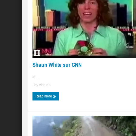
Shaun White sur CNN
». ...
| by
Abrutis
Read more