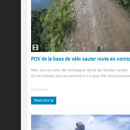
POV de la base de vélo sauter route en corni
Mec sur un vélo de montagne tente de fonder sauter
d’une falaise heureusement il n’a pas été sérieuseme
...
| by
Abrutis
Read more