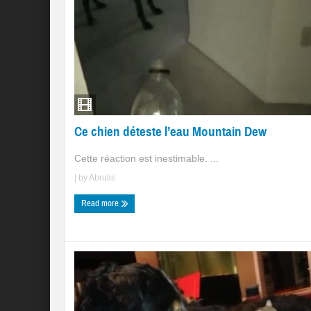
Ce chien déteste l’eau Mountain Dew
Cette réaction est inestimable. ...
| by
Abrutis
Read more