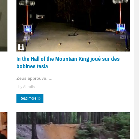
In the Hall of the Mountain King joué sur des
bobines tesla
Zeus approuve. ...
| by
Abrutis
Read more