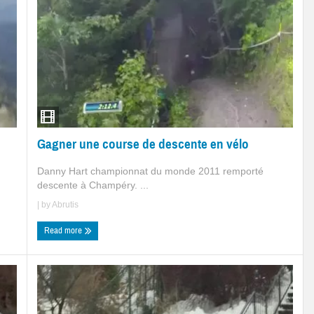
Gagner une course de descente en vélo
Danny Hart championnat du monde 2011 remporté
descente à Champéry. ...
| by
Abrutis
Read more