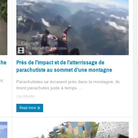
Près de l’impact et de l’atterrissage de
che
parachutiste au sommet d’une montagne
nt
Parachutistes se écrasent près dans la montagne, ils
tirent parachutes juste à temps. ...
| by
Abrutis
Read more