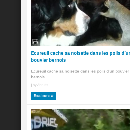
Ecureuil cache sa noisette dans les poils d’u
bouvier bernois
Ecureuil cache sa noisette dans les poils d’un bouvier
bernois ...
| by
Abrutis
Read more