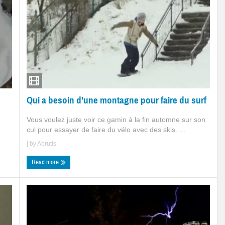
Qui a besoin d’une montagne pour faire du surf
Vous voulez juste voir ce gamin à la fin automne sur son
cul pour essayer de faire du vélo avec des skis. ...
| by
Abrutis
Read more