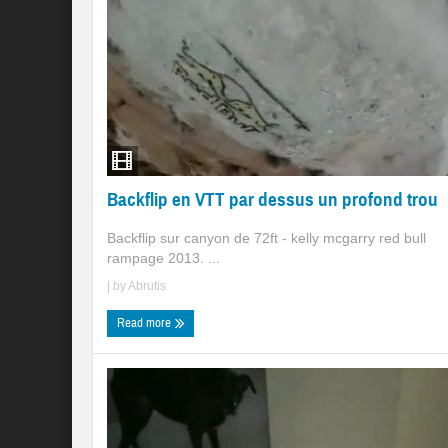
Backflip en VTT par dessus un profond trou
Backflip sur canyon de 72ft - kelly mcgarry red bull
rampage 2013. ...
| by
Abrutis
Read more