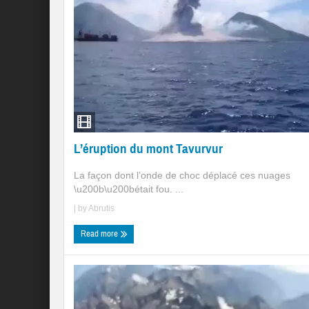
L’éruption du mont Tavurvur
La façon dont l’onde de choc déplacé ces nuages
\u200b\u200bétait fou. ...
| by
Abrutis
Read more