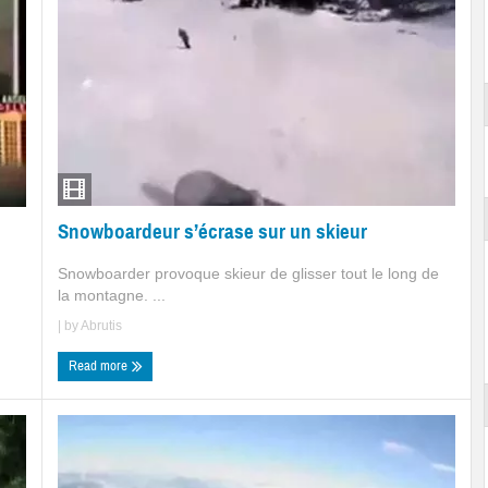
Snowboardeur s’écrase sur un skieur
Snowboarder provoque skieur de glisser tout le long de
la montagne. ...
| by
Abrutis
Read more