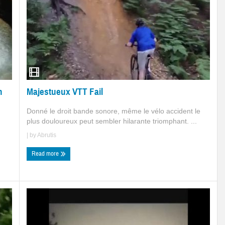
Majestueux VTT Fail
n
Donné le droit bande sonore, même le vélo accident le
plus douloureux peut sembler hilarante triomphant. ...
| by
Abrutis
Read more