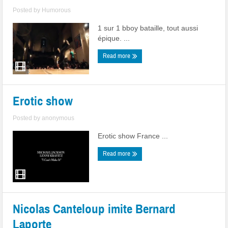
Posted by
Humorous
1 sur 1 bboy bataille, tout aussi
épique. ...
Read more
Erotic show
Posted by
anonymous
Erotic show France ...
Read more
Nicolas Canteloup imite Bernard
Laporte