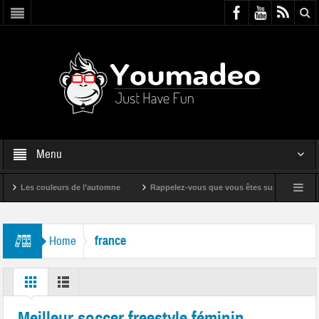
Menu
Les couleurs de l’automne
Rappelez-vous que vous êtes super !
Bande
france
Home
Meilleur soccer freestyle féminin